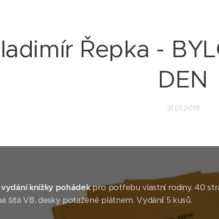
ladimír Řepka - BY
DEN
31.01.2019
vydání knížky pohádek
pro potřebu vlastní rodiny. 40 stra
ba šitá V8, desky potažené plátnem. Vydáníí 5 kusů.