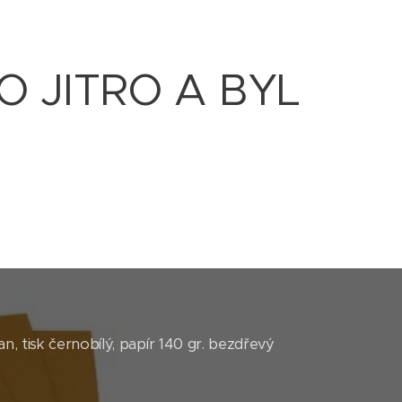
LO JITRO A BYL
n, tisk černobílý, papír 140 gr. bezdřevý