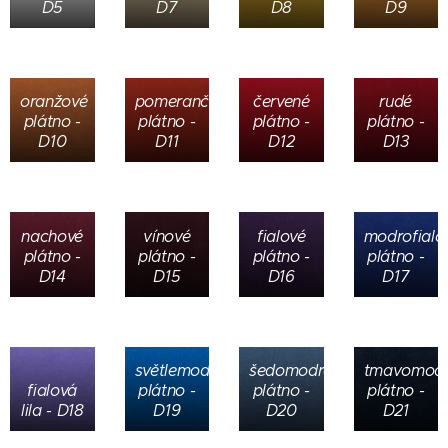
D5
D7
D8
D9
oranžové
pomerančové
červené
rudé
plátno -
plátno -
plátno -
plátno -
D10
D11
D12
D13
nachové
vínové
fialové
modrofialo
plátno -
plátno -
plátno -
plátno -
D14
D15
D16
D17
světlemodré
šedomodré
tmavomod
fialová
plátno -
plátno -
plátno -
lila - D18
D19
D20
D21