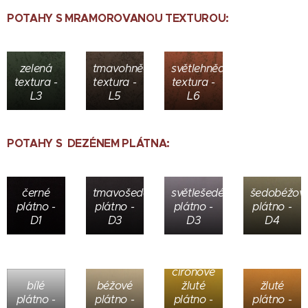
POTAHY S MRAMOROVANOU TEXTUROU:
zelená
tmavohnědá
světlehnědá
textura -
textura -
textura -
L3
L5
L6
POTAHY S DEZÉNEM PLÁTNA:
černé
tmavošedé
světlešedé
šedobéžov
plátno -
plátno -
plátno -
plátno -
D1
D3
D3
D4
cirónově
bílé
béžové
žluté
žluté
plátno -
plátno -
plátno -
plátno -