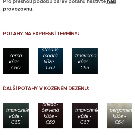
Pro přesnou podobu barev potahů naštivte
naši
provozovnu
.
POTAHY NA EXPRESNÍ TERMÍNY:
středně
černá
modrá
tmavomodrá
kůže -
kůže -
kůže -
C60
C62
C63
DALŠÍ POTAHY V KOŽENÉM DEZÉNU:
hnědo-
tmavozelená
červená
tmavohnědá
pergameno
kůže -
kůže -
kůže -
kůže -
C65
C69
C67
C64